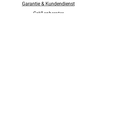
Garantie & Kundendienst
Größenberater
Händler
FOLGEN SIE UNS!
ABONNIEREN SIE
UNSEREN NEWSLETTER:
Impressum