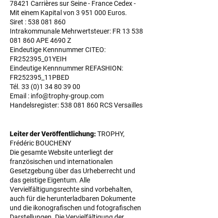
78421
Carrières sur Seine - France Cedex -
Mit einem Kapital von
3 951 000
Euros.
Siret :
538 081 860
Intrakommunale Mehrwertsteuer: FR
13 538
081 860
APE 4690 Z
Eindeutige Kennnummer CITEO:
FR252395_01YEIH
Eindeutige Kennnummer REFASHION:
FR252395_11PBED
Tél.
33 (0)1 34 80 39 00
Email :
info@trophy-group.com
Handelsregister:
538 081 860
RCS Versailles
Leiter der Veröffentlichung:
TROPHY,
Frédéric BOUCHENY
Die gesamte Website unterliegt der
französischen und internationalen
Gesetzgebung über das Urheberrecht und
das geistige Eigentum. Alle
Vervielfältigungsrechte sind vorbehalten,
auch für die herunterladbaren Dokumente
und die ikonografischen und fotografischen
Darstellungen. Die Vervielfältigung der