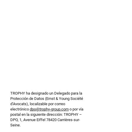
TROPHY ha designado un Delegado para la
Protección de Datos (Ernst & Young Société
d’Avocats), localizable por correo
electrónico
dpo@trophy-group.com
o por vía
postal en la siguiente dirección: TROPHY –
DPO, 1, Avenue Eiffel 78420 Carrières-sur-
Seine.