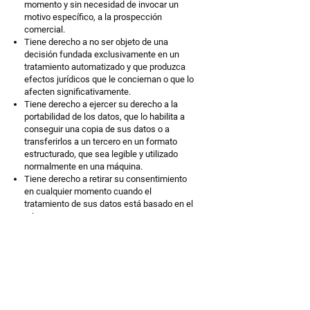
momento y sin necesidad de invocar un
motivo específico, a la prospección
comercial.
Tiene derecho a no ser objeto de una
decisión fundada exclusivamente en un
tratamiento automatizado y que produzca
efectos jurídicos que le conciernan o que lo
afecten significativamente.
Tiene derecho a ejercer su derecho a la
portabilidad de los datos, que lo habilita a
conseguir una copia de sus datos o a
transferirlos a un tercero en un formato
estructurado, que sea legible y utilizado
normalmente en una máquina.
Tiene derecho a retirar su consentimiento
en cualquier momento cuando el
tratamiento de sus datos está basado en el
mismo.
También dispone del derecho a formular
directivas relativas a la conservación,
supresión y comunicación de sus datos
personales post mortem.
Estos derechos pueden ejercerse en
cualquier momento, enviando un correo