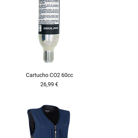
Cartucho CO2 60cc
Precio
26,99 €