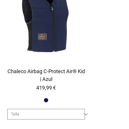
Chaleco Airbag C-Protect Air® Kid
| Azul
Precio
419,99 €