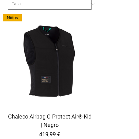
Niños
Chaleco Airbag C-Protect Air® Kid
| Negro
Precio
419,99 €