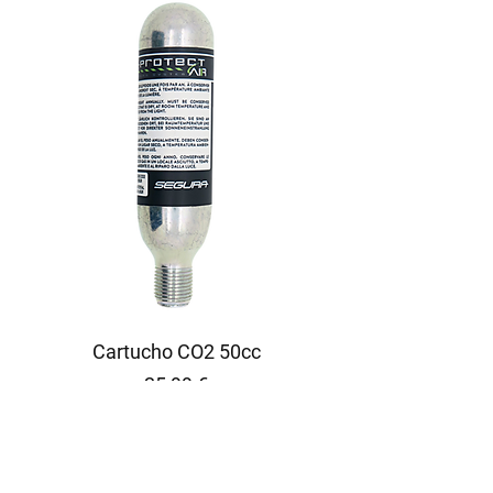
Cartucho CO2 50cc
Precio
25,99 €